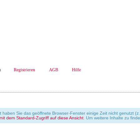
n
Registrieren
AGB
Hilfe
cht haben Sie das geöffnete Browser-Fenster einige Zeit nicht genutzt
it dem Standard-Zugriff auf diese Ansicht
. Um weitere Inhalte zu find