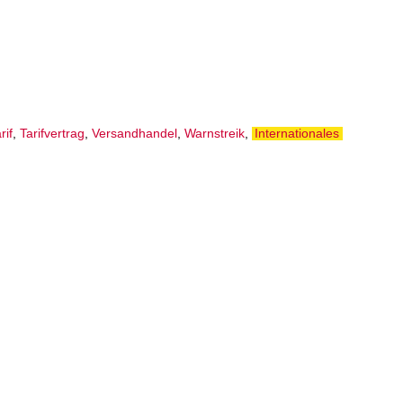
rif
,
Tarifvertrag
,
Versandhandel
,
Warnstreik
,
Internationales