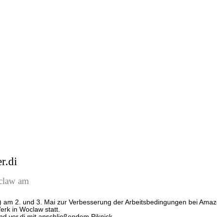
r.di
oclaw am
u) am 2. und 3. Mai zur Verbesserung der Arbeitsbedingungen bei Amaz
rk in Woclaw statt.
nd ver.di mit anschließendem Piknick.