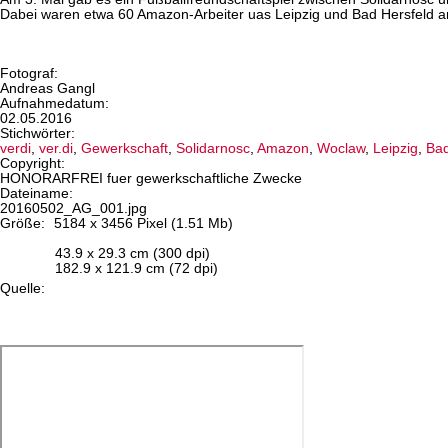
Dabei waren etwa 60 Amazon-Arbeiter uas Leipzig und Bad Hersfeld an
Fotograf:
Andreas Gangl
Aufnahmedatum:
02.05.2016
Stichwörter:
verdi
,
ver.di
,
Gewerkschaft
,
Solidarnosc
,
Amazon
,
Woclaw
,
Leipzig
,
Bad
Copyright:
HONORARFREI fuer gewerkschaftliche Zwecke
Dateiname:
20160502_AG_001.jpg
Größe:
5184 x 3456 Pixel (1.51 Mb)
43.9 x 29.3 cm (300 dpi)
182.9 x 121.9 cm (72 dpi)
Quelle: