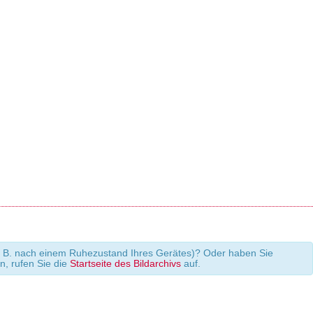
 (z. B. nach einem Ruhezustand Ihres Gerätes)? Oder haben Sie
en, rufen Sie die
Startseite des Bildarchivs
auf.