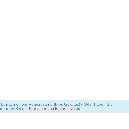
 (z. B. nach einem Ruhezustand Ihres Gerätes)? Oder haben Sie
en, rufen Sie die
Startseite des Bildarchivs
auf.