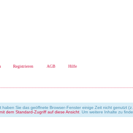
n
Registrieren
AGB
Hilfe
cht haben Sie das geöffnete Browser-Fenster einige Zeit nicht genutzt
it dem Standard-Zugriff auf diese Ansicht
. Um weitere Inhalte zu find